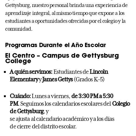
Gettysburg, nuestro personal brinda una experiencia de
aprendizaje integral, al mismo tiempo que expone a los
estudiantes a oportunidades ofrecidas por el colegio y la
comunidad.
Programas Durante el Año Escolar
El Centro – Campus de Gettysburg
College
A
quién
servimos
:
Estudiantes
de
Lincoln
Elementary
y
James Gettys
(Grados K–5)
Cuándo
:
Lunes a
viernes
,
de 3
:30 PM a 5:30
PM
.
Seguimos
los
calendarios
escolares
del
Colegio
de Gettysburg
, y
se
ajusta
al
calendario
académico
y a
los
días
de
cierre
del
distrito
escolar.