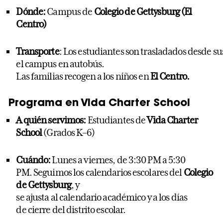
Dónde
:
Campus de
Colegio de Gettysburg (El
Centro)
Transporte
:
Los
estudiantes
son
trasladados
desde
su
el campus
en
autobús
.
Las
familias
recogen
a
los
niños
en
El Centro
.
Programa en Vida Charter School
A
quién
servimos
:
Estudiantes
de
Vida Charter
School
(Grados K–6)
Cuándo
:
Lunes a
viernes
,
de 3
:30 PM a 5:30
PM.
Seguimos
los
calendarios
escolares
del
Colegio
de Gettysburg
, y
se
ajusta
al
calendario
académico
y a
los
días
de
cierre
del
distrito
escolar.