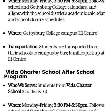
When
: Monday–Friday,
3:30 PM–5:30pm
,
Follows
school and Gettysburg College calendars, and
aligns with the school district’s academic calendar
and school closure schedules
Where:
Gettysburg College campus (El Centro)
Transportation:
Students are transported from
their schools to campus by bus; f
amilies pick up at
El Centro.
Vida Charter School After School
Program
Who We Serve:
Students from
Vida Charter
School
(Grades K–6)
When:
Monday–Friday,
3:30 PM–5:30pm
,
Follows