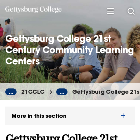
Skip
to
main
content
Gettysburg College 21st
Century Community Learning
Centers
...
21CCLC
...
Gettysburg College 21s
More in this section
Gettysburg College 21st