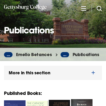
Skip
to
main
content
Publications
...
Emelio Betances
...
Publications
More in this section
Published Books: